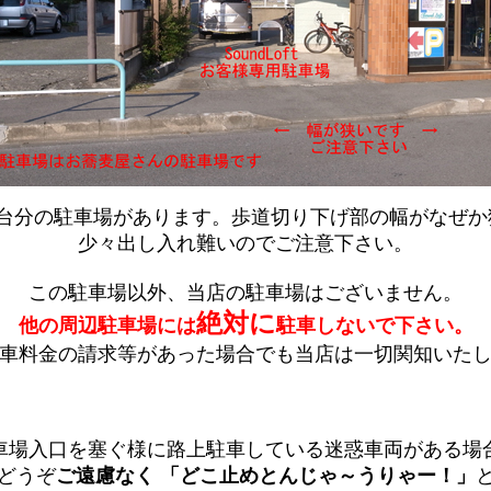
1台分の駐車場があります。歩道切り下げ部の幅が
なぜか
少々出し入れ難いのでご注意下さい。
この駐車場以外、当店の駐車場はございません。
絶対
に
他の周辺駐車場には
駐車しないで下さい。
車料金の請求等があった場合でも当店は一切関知いた
車場入口を塞ぐ様に路上駐車している迷惑車両がある場
どうぞ
ご遠慮なく
「どこ止めとんじゃ～うりゃー！」