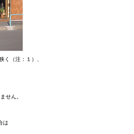
狭く（注：１）、
しません。
合は
と